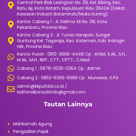
Central Park Blok Lexington No. 39, Kel. Kibing, Kec.
Batu Aji, Kota Batam, Kepulauan Riau 29424 (Dekat
Kawasan Industri Batamindo/Muka Kuning)
Kantor Cabang 1 : Jl. Delima XII No. 08, Kota
Pekanbaru, Provinsi Riau
Kantor Cabang 2 : Jl. Tunas Harapan, Sungai
Guntung Kel. Tagaraja, Kec. Kateman, Kab. Indragiri
Hilir, Provinsi Riau
Kantor Pusat : 0813-3666-4448 Cp : Afdal, S.Ak., S.H.,
M.Ak., M.H., BKP., CTT., CPTT., C.Med
Cabang 1 : 0878-3026-0354 Cp : Admin
Cabang 2 : 0853-6366-5999 Cp : Munawar, S.Pd
admin@kkpafdal.co.id /
ladfanidkonsultindo@gmail.com
Tautan Lainnya
Mahkamah Agung
Pengadilan Pajak