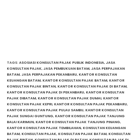
KANTOR AKUNTAN PUBLIK BATAM, KONSULTAN KEUANGAN BATAM,
SOFTWARE AKUNTANSI BATAM, SOFTWARE ACCOUNTING BATAM,
SOFTWARE KASIR BATAM, SOFTWARE POS BATAM, JASA PEMBUKUAN
BATAM, JASA PERPAJAKAN BATAM, JASA AKUNTANSI BATAM, JASA
PERPAJAKAN PEKANBARU, PAJAK PEKANBARU, PAJAK BATAM, PAJAK
KEPRI, PAJAK TANJUNG PINANG, PAJAK BINTAN, PAJAK TANJUNG BALAI
KARIMUN, PAJAK SUNGAI GUNTUNG, PAJAK TEMBILAHAN, PAJAK PULAU
SAMBU, PAJAK DUMAI, PAJAK INDRAGIRI HILIR
TAGS
:
ASOSIASI KONSULTAN PAJAK PUBLIK INDONESIA
,
JASA
KONSULTAN PAJAK
,
JASA PEMBUKUAN BATAM
,
JASA PERPAJAKAN
BATAM
,
JASA PERPAJAKAN PEKANBARU
,
KANTOR KONSULTAN
KEUANGAN BATAM
,
KANTOR KONSULTAN PAJAK BATAM
,
KANTOR
KONSULTAN PAJAK BINTAN
,
KANTOR KONSULTAN PAJAK DI BATAM
,
KANTOR KONSULTAN PAJAK DI PEKANBARU
,
KANTOR KONSULTAN
PAJAK DIBATAM
,
KANTOR KONSULTAN PAJAK DUMAI
,
KANTOR
KONSULTAN PAJAK KEPRI
,
KANTOR KONSULTAN PAJAK PEKANBARU
,
KANTOR KONSULTAN PAJAK PULAU SAMBU
,
KANTOR KONSULTAN
PAJAK SUNGAI GUNTUNG
,
KANTOR KONSULTAN PAJAK TANJUNG
BALAI KARIMUN
,
KANTOR KONSULTAN PAJAK TANJUNG PINANG
,
KANTOR KONSULTAN PAJAK TEMBILAHAN
,
KONSULTAN KEUANGAN
BATAM
,
KONSULTAN PAJAK
,
KONSULTAN PAJAK BATAM
,
KONSULTAN
PAJAK BINTAN
,
KONSULTAN PAJAK DI BATAM
,
KONSULTAN PAJAK DI