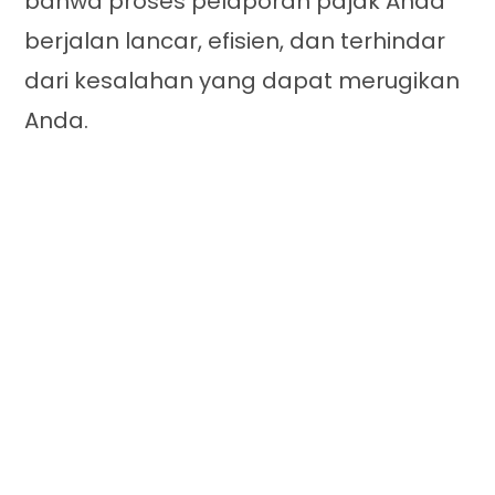
bahwa proses pelaporan pajak Anda
berjalan lancar, efisien, dan terhindar
dari kesalahan yang dapat merugikan
Anda.
KANTOR KONSULTAN PAJAK BATAM, KANTOR KONSULTAN PAJAK DI
BATAM, KONSULTAN PAJAK DI BATAM, KONSULTAN PAJAK BATAM,
KONSULTAN PAJAK KEPRI, KANTOR KONSULTAN PAJAK KEPRI, KANTOR
KONSULTAN PAJAK TANJUNG PINANG, KANTOR KONSULTAN PAJAK
TANJUNG BALAI KARIMUN, KANTOR KONSULTAN PAJAK BINTAN,
KONSULTAN PAJAK TANJUNG PINANG, KONSULTAN PAJAK BINTAN,
KONSULTAN PAJAK TANJUNG BALAI KARIMUN, KONSULTAN PAJAK
PEKANBARU, KONSULTAN PAJAK DI PEKANBARU, KANTOR KONSULTAN
PAJAK DUMAI, KONSULTAN PAJAK DUMAI, KANTOR KONSULTAN PAJAK
PEKANBARU, KANTOR KONSULTAN PAJAK DI PEKANBARU, KANTOR
KONSULTAN PAJAK TEMBILAHAN, KONSULTAN PAJAK TEMBILAHAN,
KANTOR KONSULTAN PAJAK SUNGAI GUNTUNG, KONSULTAN PAJAK
SUNGAI GUNTUNG, KANTOR KONSULTAN PAJAK PULAU SAMBU,
KONSULTAN PAJAK PULAU SAMBU, KANTOR JASA AKUNTANSI BATAM,