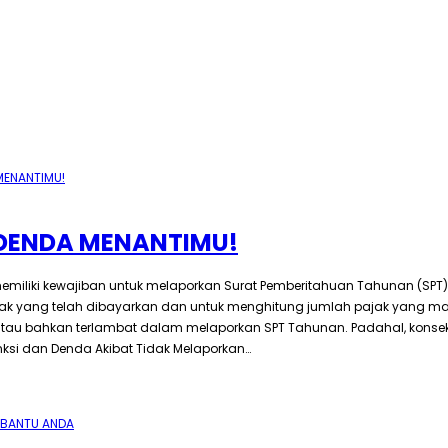
 DENDA MENANTIMU!
iliki kewajiban untuk melaporkan Surat Pemberitahuan Tahunan (SPT) k
ak yang telah dibayarkan dan untuk menghitung jumlah pajak yang ma
au bahkan terlambat dalam melaporkan SPT Tahunan. Padahal, konseku
ksi dan Denda Akibat Tidak Melaporkan…