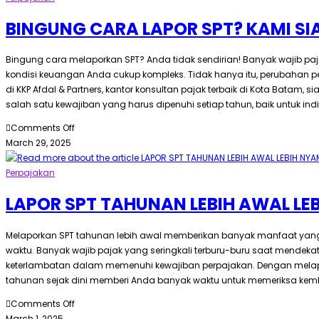
BINGUNG CARA LAPOR SPT? KAMI S
Bingung cara melaporkan SPT? Anda tidak sendirian! Banyak wajib p
kondisi keuangan Anda cukup kompleks. Tidak hanya itu, perubahan 
di KKP Afdal & Partners, kantor konsultan pajak terbaik di Kota Ba
salah satu kewajiban yang harus dipenuhi setiap tahun, baik untuk ind
Comments Off
March 29, 2025
Perpajakan
LAPOR SPT TAHUNAN LEBIH AWAL L
Melaporkan SPT tahunan lebih awal memberikan banyak manfaat yan
waktu. Banyak wajib pajak yang seringkali terburu-buru saat mendek
keterlambatan dalam memenuhi kewajiban perpajakan. Dengan melapo
tahunan sejak dini memberi Anda banyak waktu untuk memeriksa kemb
Comments Off
March 1, 2025