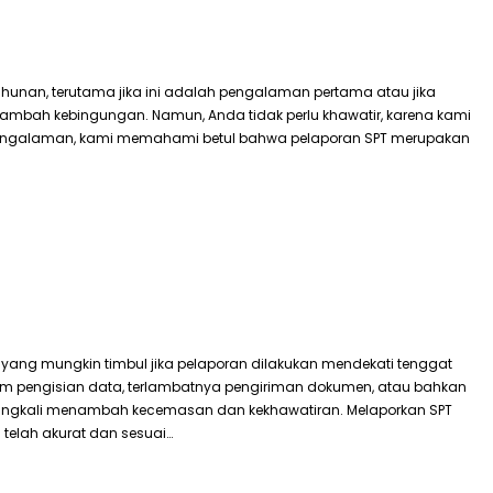
hunan, terutama jika ini adalah pengalaman pertama atau jika
ambah kebingungan. Namun, Anda tidak perlu khawatir, karena kami
 berpengalaman, kami memahami betul bahwa pelaporan SPT merupakan
ng mungkin timbul jika pelaporan dilakukan mendekati tenggat
lam pengisian data, terlambatnya pengiriman dokumen, atau bahkan
ringkali menambah kecemasan dan kekhawatiran. Melaporkan SPT
telah akurat dan sesuai…