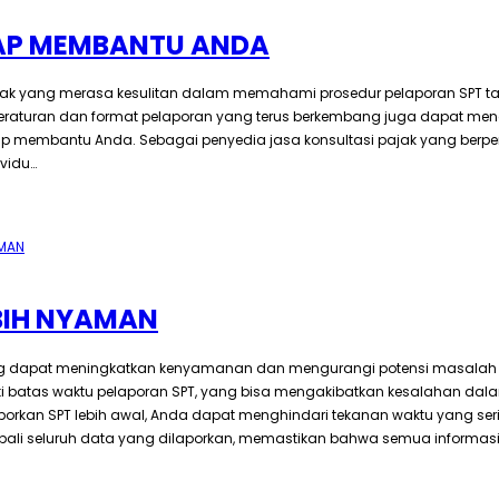
IAP MEMBANTU ANDA
ajak yang merasa kesulitan dalam memahami prosedur pelaporan SPT ta
peraturan dan format pelaporan yang terus berkembang juga dapat men
tam, siap membantu Anda. Sebagai penyedia jasa konsultasi pajak yang
ividu…
EBIH NYAMAN
g dapat meningkatkan kenyamanan dan mengurangi potensi masalah ya
ati batas waktu pelaporan SPT, yang bisa mengakibatkan kesalahan da
rkan SPT lebih awal, Anda dapat menghindari tekanan waktu yang se
ali seluruh data yang dilaporkan, memastikan bahwa semua informasi 