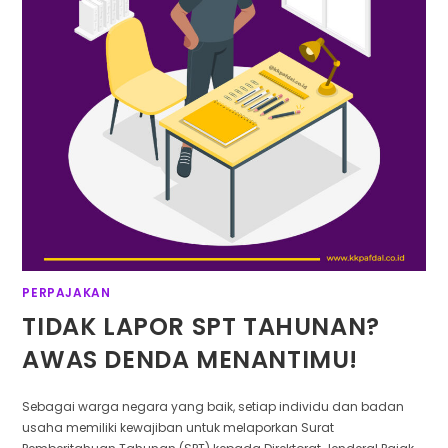
PERPAJAKAN
TIDAK LAPOR SPT TAHUNAN?
AWAS DENDA MENANTIMU!
Sebagai warga negara yang baik, setiap individu dan badan
usaha memiliki kewajiban untuk melaporkan Surat