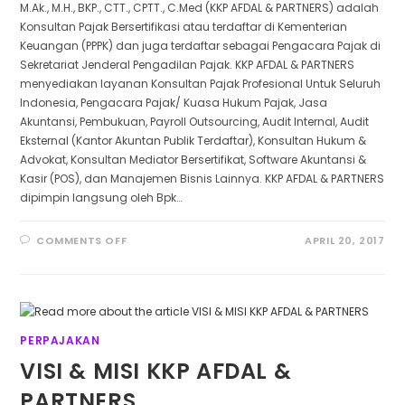
M.Ak., M.H., BKP., CTT., CPTT., C.Med (KKP AFDAL & PARTNERS) adalah
Konsultan Pajak Bersertifikasi atau terdaftar di Kementerian
Keuangan (PPPK) dan juga terdaftar sebagai Pengacara Pajak di
Sekretariat Jenderal Pengadilan Pajak. KKP AFDAL & PARTNERS
menyediakan layanan Konsultan Pajak Profesional Untuk Seluruh
Indonesia, Pengacara Pajak/ Kuasa Hukum Pajak, Jasa
Akuntansi, Pembukuan, Payroll Outsourcing, Audit Internal, Audit
Eksternal (Kantor Akuntan Publik Terdaftar), Konsultan Hukum &
Advokat, Konsultan Mediator Bersertifikat, Software Akuntansi &
Kasir (POS), dan Manajemen Bisnis Lainnya. KKP AFDAL & PARTNERS
dipimpin langsung oleh Bpk…
COMMENTS OFF
APRIL 20, 2017
PERPAJAKAN
VISI & MISI KKP AFDAL &
PARTNERS