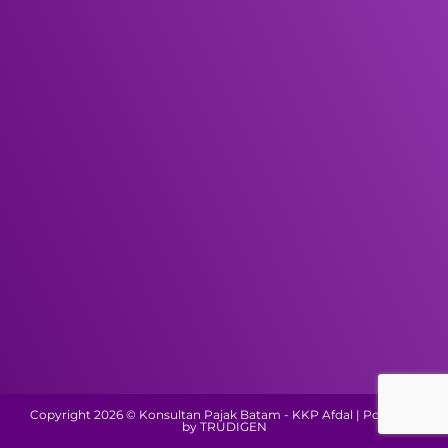
Copyright 2026 © Konsultan Pajak Batam - KKP Afdal | Powered
by TRUDIGEN