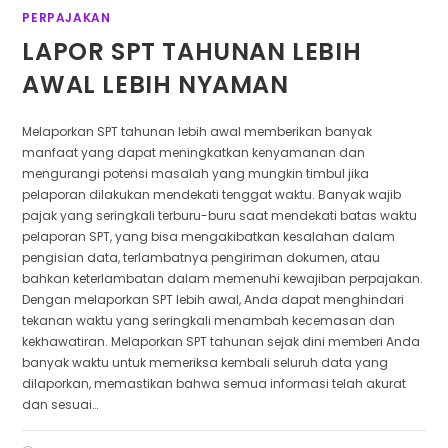
PERPAJAKAN
LAPOR SPT TAHUNAN LEBIH
AWAL LEBIH NYAMAN
Melaporkan SPT tahunan lebih awal memberikan banyak
manfaat yang dapat meningkatkan kenyamanan dan
mengurangi potensi masalah yang mungkin timbul jika
pelaporan dilakukan mendekati tenggat waktu. Banyak wajib
pajak yang seringkali terburu-buru saat mendekati batas waktu
pelaporan SPT, yang bisa mengakibatkan kesalahan dalam
pengisian data, terlambatnya pengiriman dokumen, atau
bahkan keterlambatan dalam memenuhi kewajiban perpajakan.
Dengan melaporkan SPT lebih awal, Anda dapat menghindari
tekanan waktu yang seringkali menambah kecemasan dan
kekhawatiran. Melaporkan SPT tahunan sejak dini memberi Anda
banyak waktu untuk memeriksa kembali seluruh data yang
dilaporkan, memastikan bahwa semua informasi telah akurat
dan sesuai…