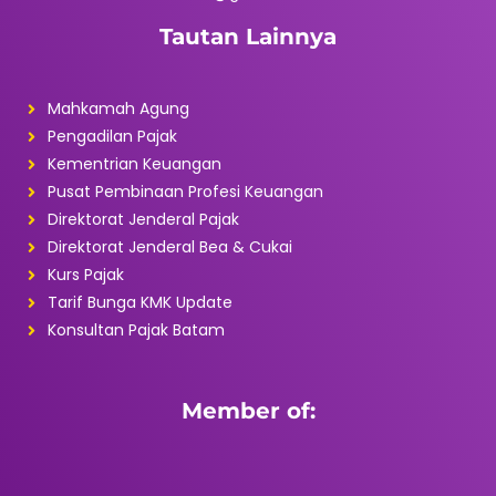
Tautan Lainnya
Mahkamah Agung
Pengadilan Pajak
Kementrian Keuangan
Pusat Pembinaan Profesi Keuangan
Direktorat Jenderal Pajak
Direktorat Jenderal Bea & Cukai
Kurs Pajak
Tarif Bunga KMK Update
Konsultan Pajak Batam
Member of: