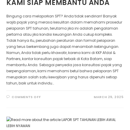
KAMI SIAP MEMBANTU ANDA
Bingung cara melaporkan SPT? Anda tidak sendirian! Banyak
wajib pajak yang merasa kesulitan dalam memahami prosedur
pelaporan SPT tahunan, terutama jika ini adalah pengalaman
pertama atau jika kondisi keuangan Anda cukup kompleks.
Tidak hanya itu, perubahan peraturan dan format pelaporan
yang terus berkembang juga dapat menambah kebingungan.
Namun, Anda tidak perlu khawatir, karena kami di KKP Afdal &
Partners, kantor konsultan pajak terbaik di Kota Batam, siap
membantu Anda. Sebagai penyedia jasa konsultasi pajak yang
berpengalaman, kami memahami betul bahwa pelaporan SPT
merupakan salah satu kewajiban yang harus dipenuhi setiap
tahun, baik untuk individu…
COMMENTS OFF
MARCH 29, 2025