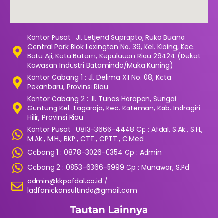
Kantor Pusat : Jl. Letjend Suprapto, Ruko Buana
Central Park Blok Lexington No. 39, Kel. Kibing, Kec.
Batu Aji, Kota Batam, Kepulauan Riau 29424 (Dekat
Kawasan Industri Batamindo/Muka Kuning)
Kantor Cabang 1 : Jl. Delima XII No. 08, Kota
Pekanbaru, Provinsi Riau
Kantor Cabang 2 : Jl. Tunas Harapan, Sungai
Guntung Kel. Tagaraja, Kec. Kateman, Kab. Indragiri
Hilir, Provinsi Riau
Kantor Pusat : 0813-3666-4448 Cp : Afdal, S.Ak., S.H.,
M.Ak., M.H., BKP., CTT., CPTT., C.Med
Cabang 1 : 0878-3026-0354 Cp : Admin
Cabang 2 : 0853-6366-5999 Cp : Munawar, S.Pd
admin@kkpafdal.co.id /
ladfanidkonsultindo@gmail.com
Tautan Lainnya